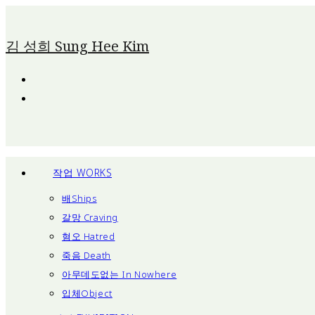
Skip
To
김 성희 Sung Hee Kim
Content
작업 WORKS
배Ships
갈망 Craving
혐오 Hatred
죽음 Death
아무데도없는 In Nowhere
입체Object