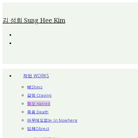
Skip
To
김 성희 Sung Hee Kim
Content
작업 WORKS
배Ships
갈망 Craving
혐오 Hatred
죽음 Death
아무데도없는 In Nowhere
입체Object